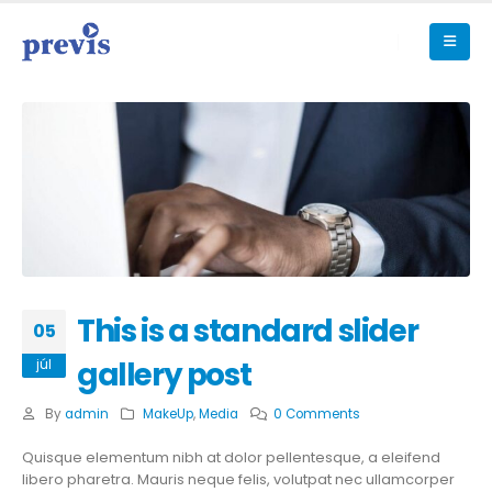
This is a standard slider
05
gallery post
júl
By
admin
MakeUp
,
Media
0 Comments
Quisque elementum nibh at dolor pellentesque, a eleifend
libero pharetra. Mauris neque felis, volutpat nec ullamcorper