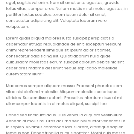
eget, sagittis vel enim. Nam sit amet ante egestas, gravida
tellus vitae, semper eros. Nullam mattis mi at metus egestas, in
porttitor lectus sodales. Lorem ipsum dolor sit amet,
consectetur adipisicing elit. Voluptate laborum vero
voluptatum.
Lorem quasi aliquid maiores iusto suscipit perspiciatis a
aspernatur et fuga repudiandae deleniti excepturi nesciunt
animi reprehenderit similique sit. ipsum dolor sit amet,
consectetur adipisicing elit. Qui at laborum nulla quae
quibusdam molestias earum suscipit dolorum debitis hic sint
asperiores maxime deserunt neque explicabo molestiae
autem totam illum?
Maecenas semper aliquam massa. Praesent pharetra sem
vitae nisi eleifend molestie. Aliquam molestie scelerisque
ultricies. Suspendisse potenti. Phasellus interdum risus at mi
ullamcorper lobortis. In et metus aliquet, suscipit leo.
Donec sed tincidunt lacus. Duis vehicula aliquam vestibulum.
Aenean at mollis mi. Cras ac urna sed nisi auctor venenatis ut
id sapien. Vivamus commodo lacus lorem, a tristique sapien
tempus non. Donec fringilla cursus porttitor. Morbi quis massa