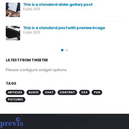
This is a standard slider gallery post
5 júla, 2021
This is a standard post with preview image
5 júla, 2021
LATEST FROM TWEETER
Please configure widget options.
TAGS
ARTICLES
AUDIO
CHAT
CONTENT
CSS
FUN
PICTURES