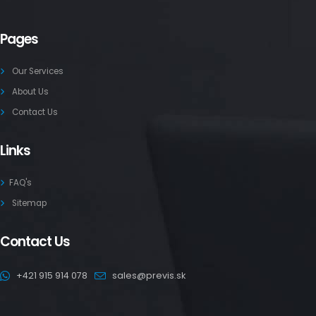
Pages
Our Services
About Us
Contact Us
Links
FAQ's
Sitemap
Contact Us
+421 915 914 078
sales@previs.sk