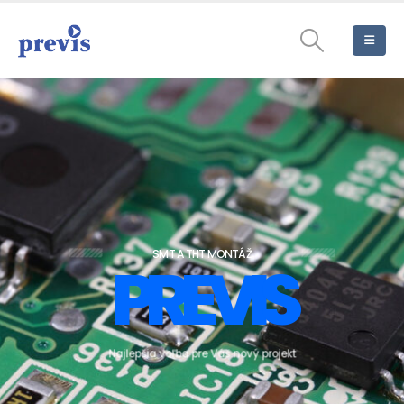
SMT A THT MONTÁŽ
P
R
E
V
I
S
N
a
j
l
e
p
š
i
a
v
o
ľ
b
a
p
r
e
V
á
š
n
o
v
ý
p
r
o
j
e
k
t