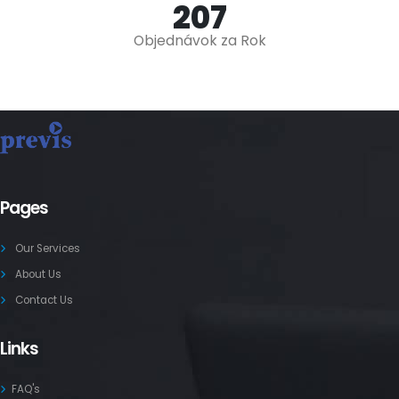
248
Objednávok za Rok
Pages
Our Services
About Us
Contact Us
Links
FAQ's