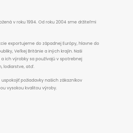
aložená v roku 1994. Od roku 2004 sme držiteľmi
kcie exportujeme do západnej Európy, hlavne do
liky, Veľkej Británie a iných krajín. Naši
 a ich výrobky sa používajú v spotrebnej
 lodiarstve, atď.
uspokojiť požiadavky našich zákazníkov
ou vysokou kvalitou výroby.