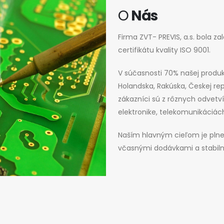
O
Nás
Firma ZVT- PREVIS, a.s. bola z
certifikátu kvality ISO 9001.
V súčasnosti 70% našej produ
Holandska, Rakúska, Českej repub
zákazníci sú z rôznych odvetví
elektronike, telekomunikáciách,
Naším hlavným cieľom je plne 
včasnými dodávkami a stabiln