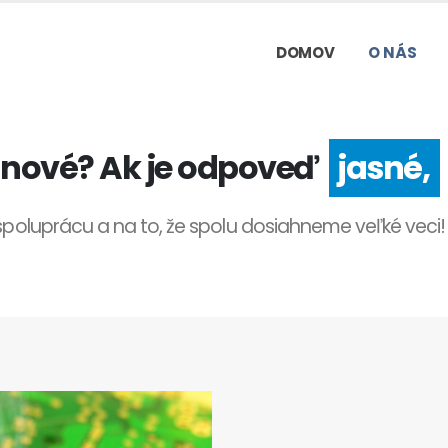
DOMOV
O NÁS
o nové? Ak je odpoveď
jasné,
poluprácu a na to, že spolu dosiahneme veľké veci!