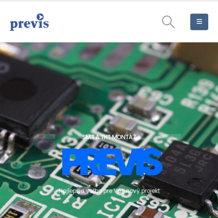
SMT A THT MONTÁŽ
P
R
E
V
I
S
N
a
j
l
e
p
š
i
a
v
o
ľ
b
a
p
r
e
V
á
š
n
o
v
ý
p
r
o
j
e
k
t