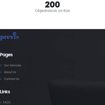
242
Objednávok za Rok
Pages
Our Services
About Us
Contact Us
Links
FAQ's