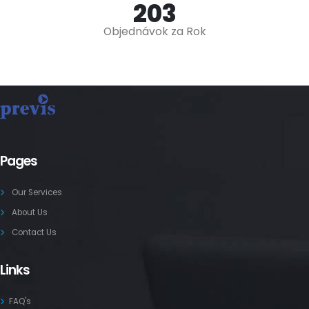
245
Objednávok za Rok
Pages
Our Services
About Us
Contact Us
Links
FAQ's