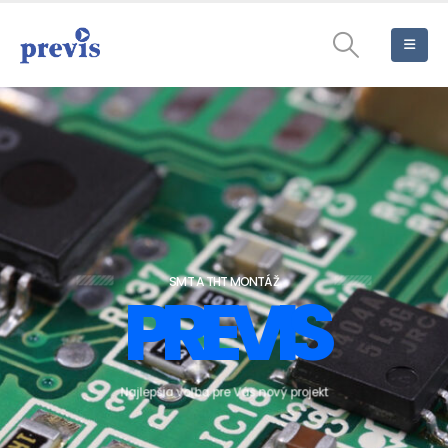
SMT A THT MONTÁŽ
P
R
E
V
I
S
N
a
j
l
e
p
š
i
a
v
o
ľ
b
a
p
r
e
V
á
š
n
o
v
ý
p
r
o
j
e
k
t